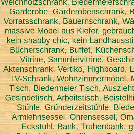
Weichholzschrank, Biedermeierschra
Garderobe, Garderobenschrank, B
Vorratsschrank, Bauernschrank, Wä
massive Möbel aus Kiefer, gebrauch
kein shabby chic, kein Landhaussti
Bücherschrank, Buffet, Küchenschra
Vitrine, Sammlervitrine, Gesch
Aktenschrank, Vertiko, Highboard,
TV-Schrank, Wohnzimmermöbel, Ma
Tisch, Biedermeier Tisch, Auszieht
Gesindetisch, Arbeitstisch, Beistel
Stühle, Gründerzeitstühle, Biede
Armlehnsessel, Ohrensessel, Omas
Eckstuhl, Bank, Truhenbank, 