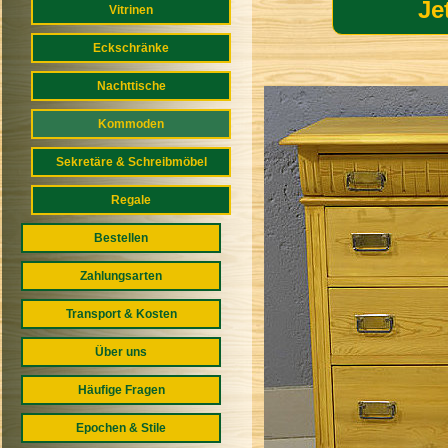
Je
Vitrinen
Eckschränke
Nachttische
Kommoden
Sekretäre & Schreibmöbel
Regale
Bestellen
Zahlungsarten
Transport & Kosten
Über uns
Häufige Fragen
Epochen & Stile