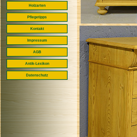
Holzarten
Pflegetipps
Kontakt
Impressum
AGB
Antik-Lexikon
Datenschutz