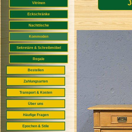
J
Vitrinen
Eckschränke
Nachttische
Kommoden
Sekretäre & Schreibmöbel
Regale
Bestellen
Zahlungsarten
Transport & Kosten
Über uns
Häufige Fragen
Epochen & Stile