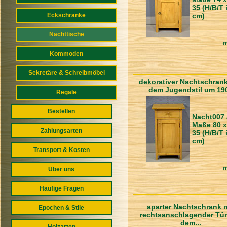
35 (H/B/T 
Eckschränke
cm)
Nachttische
m
Kommoden
Sekretäre & Schreibmöbel
dekorativer Nachtschran
dem Jugendstil um 19
Regale
Bestellen
Nacht007 
Maße 80 x
Zahlungsarten
35 (H/B/T 
cm)
Transport & Kosten
m
Über uns
Häufige Fragen
aparter Nachtschrank m
Epochen & Stile
rechtsanschlagender Tür
dem...