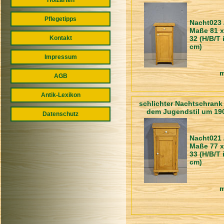
Holzarten
Pflegetipps
Nacht023 
Maße 81 x
Kontakt
32 (H/B/T 
cm)
Impressum
m
AGB
Antik-Lexikon
schlichter Nachtschrank
dem Jugendstil um 19
Datenschutz
Nacht021 
Maße 77 x
33 (H/B/T 
cm)
m