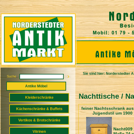
Sie sind hier:
Norderstedter A
Suche
Antike Möbel
Nachttische / N
Kleiderschränke
feiner Nachtsschrank au
Küchenschränke & Buffets
Jugendstil um 1900
Vertikos & Brotschränke
Nacht009 
Vitrinen
Maße 74 x